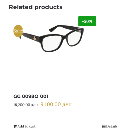
Related products
-50%
Sale!
GG 0098O 001
9,100.00
ден
Original
Current
18,200.00
ден
price
price
was:
is:
18,200.00 ден.
9,100.00 ден.
Add to cart
Details