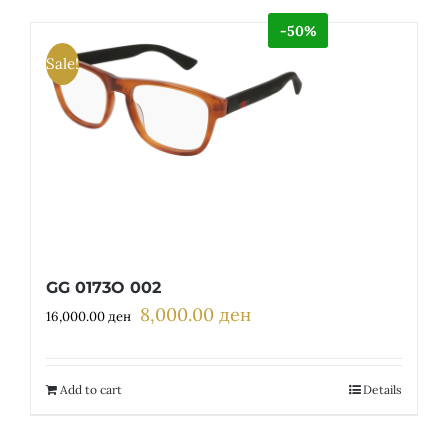
-50%
Sale!
GG 0173O 002
8,000.00
ден
Original
Current
16,000.00
ден
price
price
was:
is:
16,000.00 ден.
8,000.00 ден.
Add to cart
Details