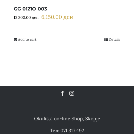
GG 0121O 003
6,150.00
ден
Original
Current
12,300.00
ден
price
price
was:
is:
12,300.00 ден.
6,150.00 ден.
Add to cart
Details
Okulista on-line Shop, Skopje
Тел: 071 317 492