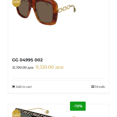
Sale!
GG 0499S 002
9,510.00
ден
Original
Current
31,700.00
ден
price
price
was:
is:
31,700.00 ден.
9,510.00 ден.
Add to cart
Details
-70%
Sale!