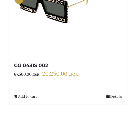
GG 0431S 002
20,250.00
ден
Original
Current
67,500.00
ден
price
price
was:
is:
67,500.00 ден.
20,250.00 ден.
Add to cart
Details