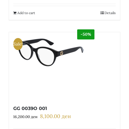
was:
is:
13,400.00 ден.
6,700.00 ден.
Add to cart
Details
-50%
Sale!
GG 0039O 001
8,100.00
ден
Original
Current
16,200.00
ден
price
price