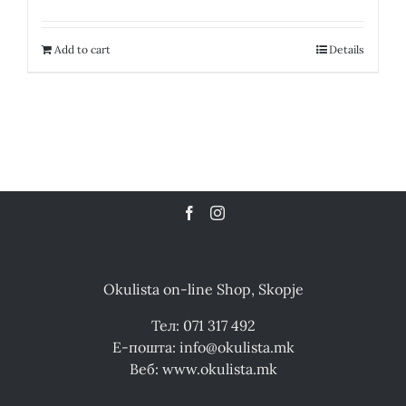
price
price
was:
is:
12,300.00 ден.
6,150.00 ден.
Add to cart
Details
Okulista on-line Shop, Skopje
Тел: 071 317 492
Е-пошта: info@okulista.mk
Веб: www.okulista.mk