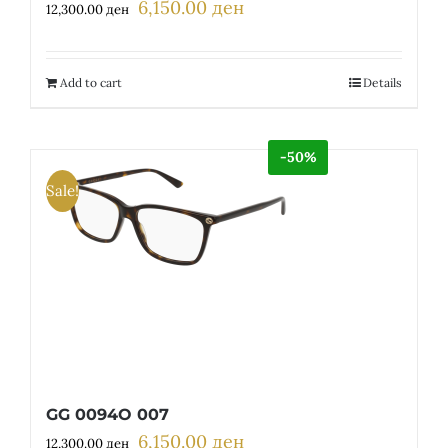
6,150.00
ден
Original
Current
12,300.00
ден
price
price
was:
is:
12,300.00 ден.
6,150.00 ден.
Add to cart
Details
-50%
Sale!
GG 0094O 007
6,150.00
ден
Original
Current
12,300.00
ден