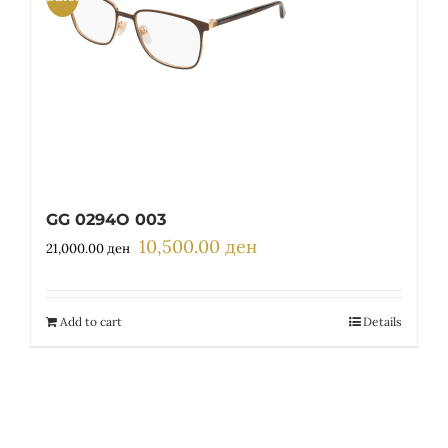
GG 0294O 003
10,500.00
ден
Original
Current
21,000.00
ден
price
price
was:
is:
21,000.00 ден.
10,500.00 ден.
Add to cart
Details