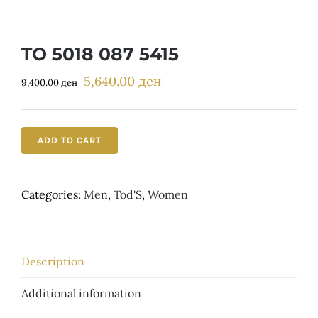
Детски
TO 5018 087 5415
5,640.00
ден
Original
Current
9,400.00
ден
price
price
was:
is:
9,400.00 ден.
5,640.00 ден.
ADD TO CART
Categories:
Men
,
Tod'S
,
Women
Description
Additional information