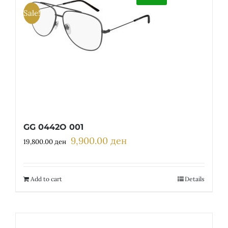
Sale!
GG 0442O 001
9,900.00
ден
Original
Current
19,800.00
ден
price
price
was:
is:
19,800.00 ден.
9,900.00 ден.
Add to cart
Details