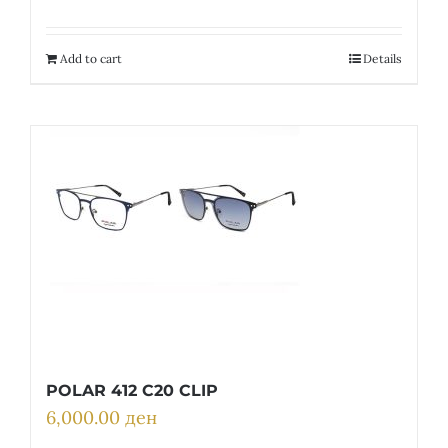
price
price
was:
is:
35,200.00 ден.
17,600.00 ден.
Add to cart
Details
POLAR 412 C20 CLIP
6,000.00
ден