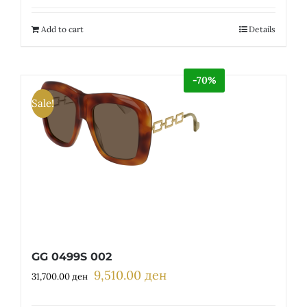
Add to cart
Details
-70%
Sale!
GG 0499S 002
9,510.00
ден
Original
Current
31,700.00
ден
price
price