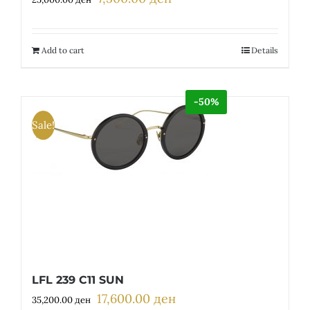
price
price
was:
is:
25,000.00 ден.
7,500.00 ден.
Add to cart
Details
-50%
Sale!
LFL 239 C11 SUN
17,600.00
ден
Original
Current
35,200.00
ден