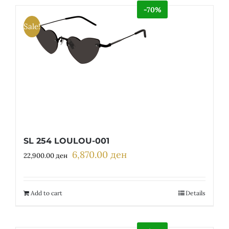
-70%
Sale!
SL 254 LOULOU-001
6,870.00
ден
Original
Current
22,900.00
ден
price
price
was:
is:
22,900.00 ден.
6,870.00 ден.
Add to cart
Details