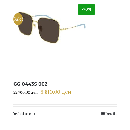
-70%
Sale!
GG 0443S 002
6,810.00
ден
Original
Current
22,700.00
ден
price
price
was:
is:
22,700.00 ден.
6,810.00 ден.
Add to cart
Details