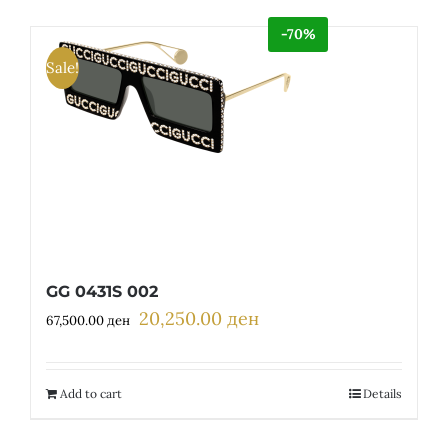
-70%
Sale!
GG 0431S 002
20,250.00
ден
Original
Current
67,500.00
ден
price
price
was:
is:
67,500.00 ден.
20,250.00 ден.
Add to cart
Details