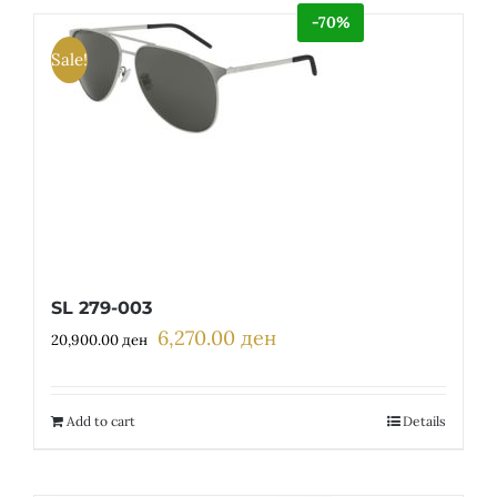
-70%
Sale!
SL 279-003
6,270.00
ден
Original
Current
20,900.00
ден
price
price
was:
is:
20,900.00 ден.
6,270.00 ден.
Add to cart
Details