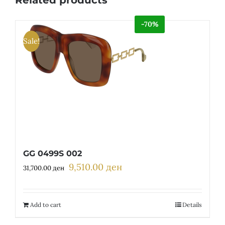
-70%
Sale!
GG 0499S 002
9,510.00
ден
Original
Current
31,700.00
ден
price
price
was:
is:
31,700.00 ден.
9,510.00 ден.
Add to cart
Details