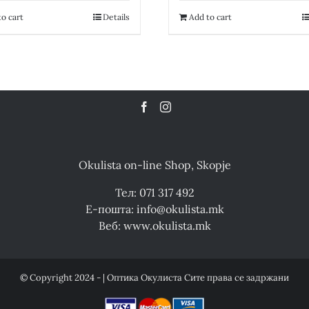
16,000.00 ден.
8,000.00 ден.
12,300.00 де
o cart
Details
Add to cart
Okulista on-line Shop, Skopje
Тел: 071 317 492
Е-пошта: info@okulista.mk
Веб: www.okulista.mk
© Copyright 2024 - | Оптика Окулиста Сите права се задржани