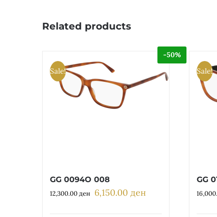
Related products
-50%
Sale!
Sale!
GG 0094O 008
GG 0
6,150.00
ден
Original
Current
12,300.00
ден
16,000
price
price
was:
is: