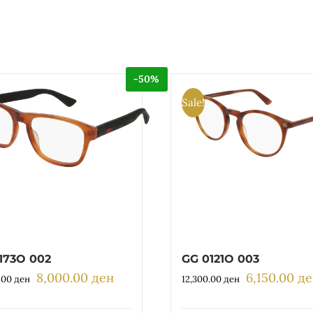
-50%
Sale!
173O 002
GG 0121O 003
8,000.00
ден
6,150.00
де
Original
Current
Original
.00
ден
12,300.00
ден
price
price
price
was:
is:
was: