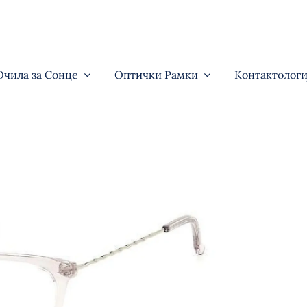
Очила за Сонце
Оптички Рамки
Контактологи