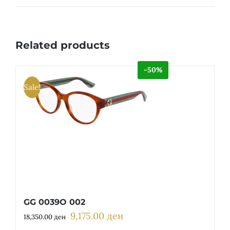
Related products
-50%
Sale!
GG 0039O 002
9,175.00
ден
Original
Current
18,350.00
ден
price
price