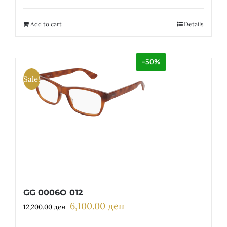
was:
is:
18,350.00 ден.
9,175.00 ден.
Add to cart
Details
-50%
Sale!
GG 0006O 012
6,100.00
ден
Original
Current
12,200.00
ден
price
price