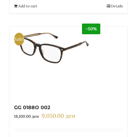
12,300.00 ден.
6,150.00 ден.
Add to cart
Details
-50%
Sale!
GG 0188O 002
9,050.00
ден
Original
Current
18,100.00
ден
price
price
was:
is: