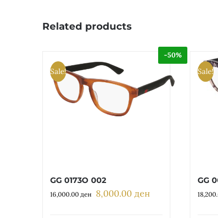
Related products
-50%
Sale!
Sale!
GG 0173O 002
GG 0
8,000.00
ден
Original
Current
16,000.00
ден
18,200
price
price
was:
is: