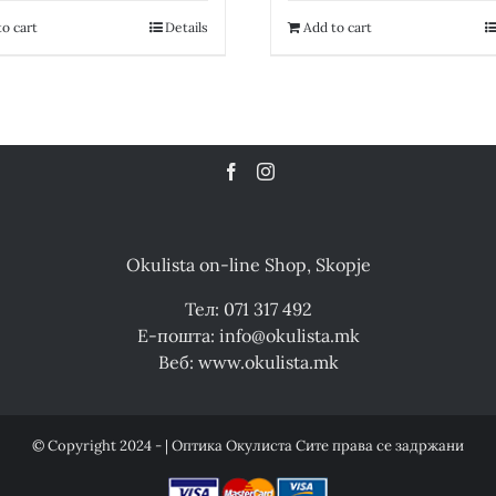
18,200.00 ден.
9,100.00 ден.
19,200.00 де
o cart
Details
Add to cart
Okulista on-line Shop, Skopje
Тел: 071 317 492
Е-пошта: info@okulista.mk
Веб: www.okulista.mk
© Copyright 2024 - | Оптика Окулиста Сите права се задржани