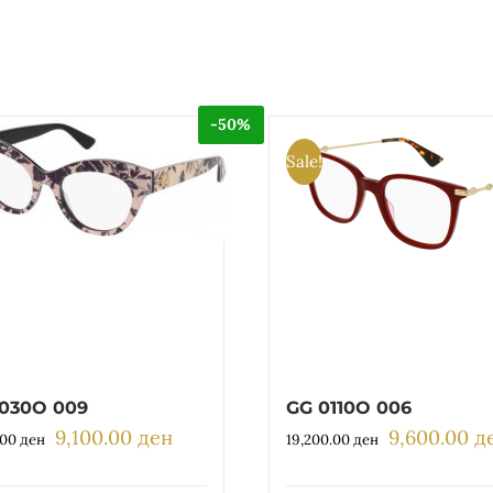
-50%
Sale!
030O 009
GG 0110O 006
9,100.00
ден
9,600.00
д
Original
Current
Original
.00
ден
19,200.00
ден
price
price
price
was:
is:
was: