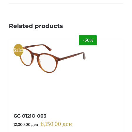
Related products
-50%
Sale!
GG 0121O 003
6,150.00
ден
Original
Current
12,300.00
ден
price
price