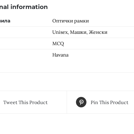
nal information
Оптички рамки
чила
Unisex, Машки, Женски
MCQ
Havana
Tweet This Product
Pin This Product