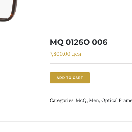
MQ 0126O 006
7,800.00
ден
ADD TO CART
Categories:
McQ
,
Men
,
Optical Fram