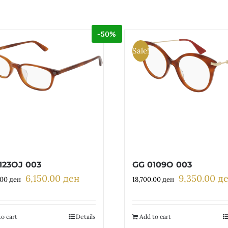
-50%
Sale!
123OJ 003
GG 0109O 003
6,150.00
ден
9,350.00
д
Original
Current
Original
.00
ден
18,700.00
ден
price
price
price
was:
is:
was:
12,300.00 ден.
6,150.00 ден.
18,700.00 ден
o cart
Details
Add to cart