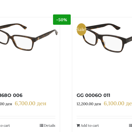
-50%
Sale!
168O 006
GG 0006O 011
6,700.00
ден
6,100.00
д
Original
Current
Original
.00
ден
12,200.00
ден
price
price
price
was:
is:
was:
13,400.00 ден.
6,700.00 ден.
12,200.00 де
o cart
Details
Add to cart