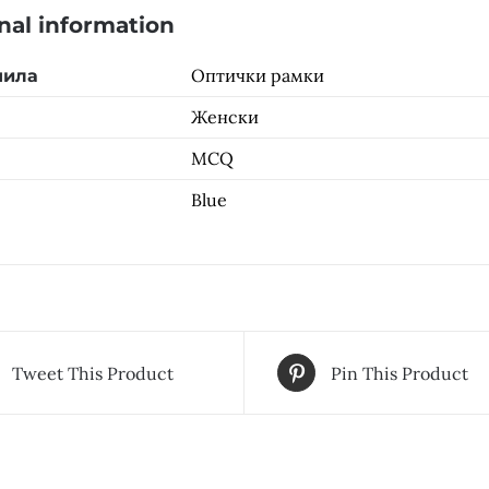
nal information
Оптички рамки
чила
Женски
MCQ
Blue
Tweet This Product
Pin This Product