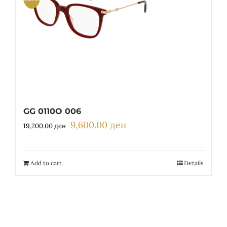
GG 0110O 006
9,600.00
ден
Original
Current
19,200.00
ден
price
price
was:
is:
19,200.00 ден.
9,600.00 ден.
Add to cart
Details