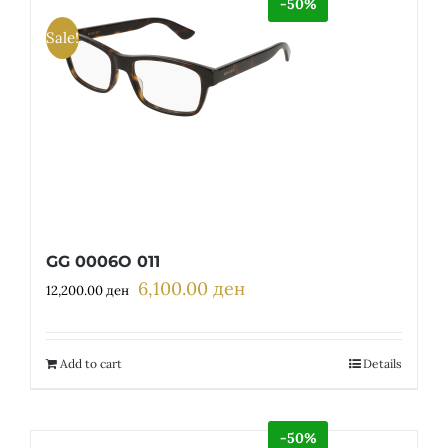
-50%
Sale!
GG 0006O 011
6,100.00
ден
Original
Current
12,200.00
ден
price
price
was:
is:
12,200.00 ден.
6,100.00 ден.
Add to cart
Details
-50%