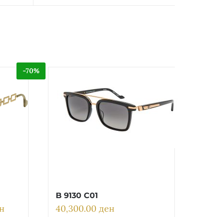
-70%
B 9130 C01
н
40,300.00
ден
Current