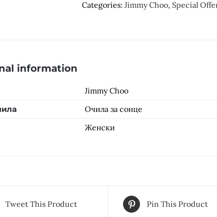
Categories:
Jimmy Choo
,
Special Offe
nal information
Jimmy Choo
Очила за сонце
чила
Женски
Tweet This Product
Pin This Product