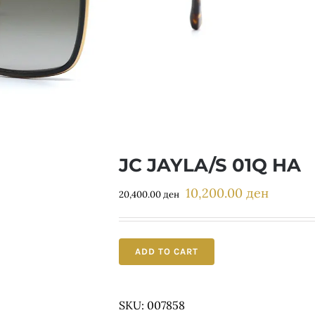
JC JAYLA/S 01Q HA
10,200.00
ден
Original
Current
20,400.00
ден
price
price
was:
is:
20,400.00 ден.
10,200.0
ADD TO CART
SKU:
007858