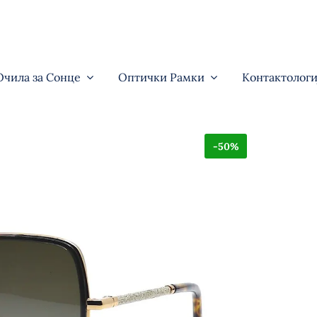
Очила за Сонце
Оптички Рамки
Контактологи
-50%