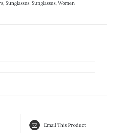
rs
,
Sunglasses
,
Sunglasses
,
Women
Email This Product