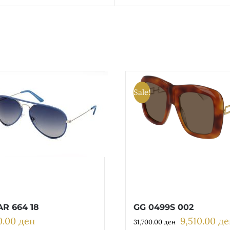
Sale!
R 664 18
GG 0499S 002
0.00
ден
9,510.00
де
Original
31,700.00
ден