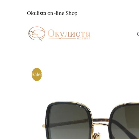
Skip
to
Okulista on-line Shop
content
Sale!