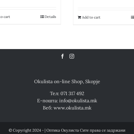
price
was:
31,700.00 ден
o cart
Details
Add to cart
Okulista on-line Shop, Skopje
Тел: 071 317 492
Е-пошта: info@okulista.mk
Веб: www.okulista.mk
© Copyright 2024 - | Оптика Окулиста Сите права се задржани