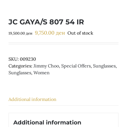
Детски
JC GAYA/S 807 54 IR
9,750.00
ден
Original
Current
Out of stock
19,500.00
ден
price
price
was:
is:
19,500.00 ден.
9,750.00 ден.
SKU:
009230
Categories:
Jimmy Choo
,
Special Offers
,
Sunglasses
,
Sunglasses
,
Women
Additional information
Additional information