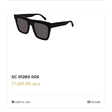
SC 0128S 005
27,100.00
ден
Add to cart
Details