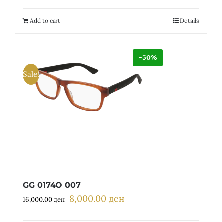
was:
is:
18,200.00 ден.
9,100.00 ден.
Add to cart
Details
-50%
Sale!
GG 0174O 007
8,000.00
ден
Original
Current
16,000.00
ден
price
price
was:
is: