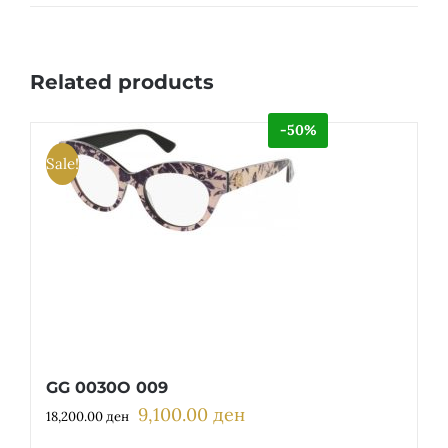
Related products
-50%
Sale!
GG 0030O 009
9,100.00
ден
Original
Current
18,200.00
ден
price
price