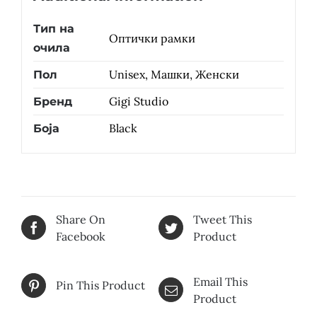
Тип на
Оптички рамки
очила
Unisex, Машки, Женски
Пол
Gigi Studio
Бренд
Black
Боја
Share On
Tweet This
Facebook
Product
Email This
Pin This Product
Product