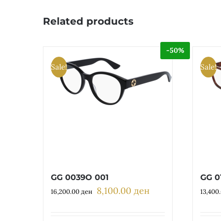
Related products
-50%
Sale!
Sale!
GG 0039O 001
GG 0
8,100.00
ден
Original
Current
16,200.00
ден
13,400
price
price
was:
is: