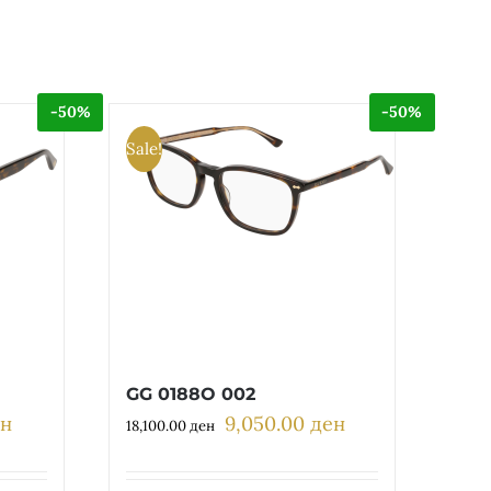
-50%
-50%
Sale!
GG 0188O 002
ен
9,050.00
ден
Current
Original
Current
18,100.00
ден
price
price
price
is:
was:
is: