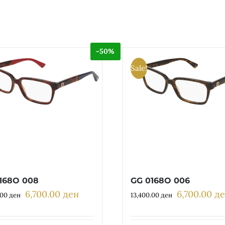
-50%
Sale!
168O 008
GG 0168O 006
6,700.00
ден
6,700.00
д
Original
Current
Original
.00
ден
13,400.00
ден
price
price
price
was:
is:
was: