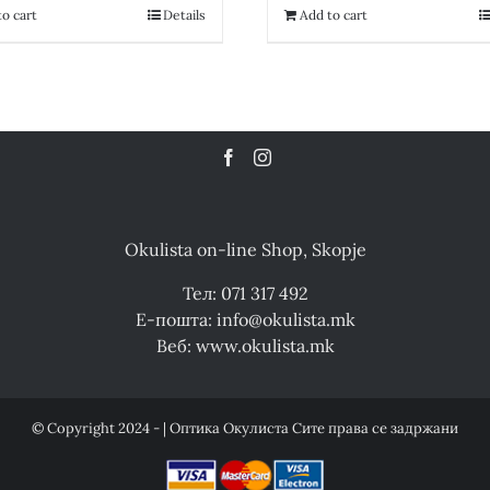
13,400.00 ден.
6,700.00 ден.
13,400.00 де
o cart
Details
Add to cart
Okulista on-line Shop, Skopje
Тел: 071 317 492
Е-пошта: info@okulista.mk
Веб: www.okulista.mk
© Copyright 2024 - | Оптика Окулиста Сите права се задржани