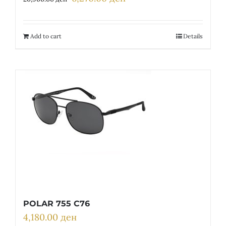
price
price
was:
is:
20,900.00 ден.
6,270.00 ден.
Add to cart
Details
POLAR 755 C76
4,180.00
ден