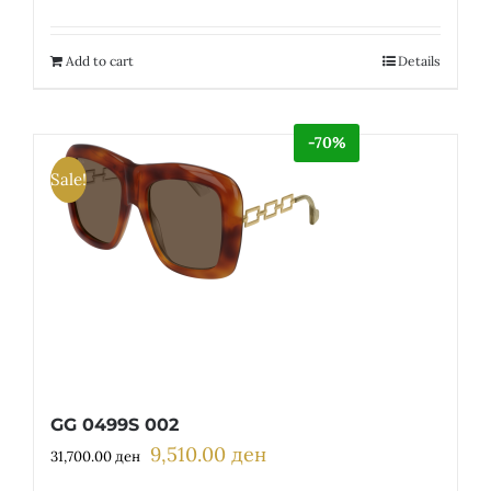
Add to cart
Details
-70%
Sale!
GG 0499S 002
9,510.00
ден
Original
Current
31,700.00
ден
price
price