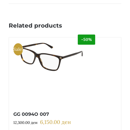
Related products
-50%
Sale!
GG 0094O 007
6,150.00
ден
Original
Current
12,300.00
ден
price
price