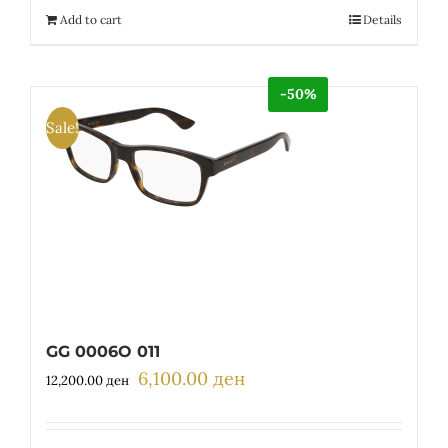
13,400.00 ден.
6,700.00 ден.
Add to cart
Details
-50%
Sale!
GG 0006O 011
6,100.00
ден
Original
Current
12,200.00
ден
price
price
was:
is: