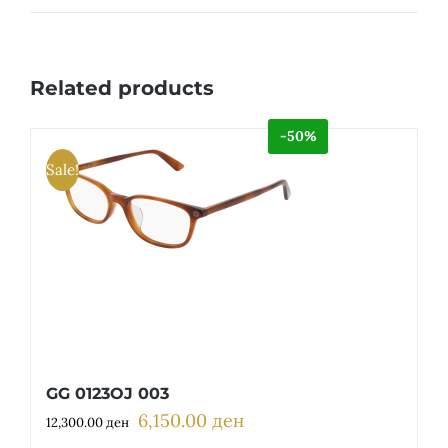
Related products
-50%
Sale!
GG 0123OJ 003
6,150.00
ден
Original
Current
12,300.00
ден
price
price