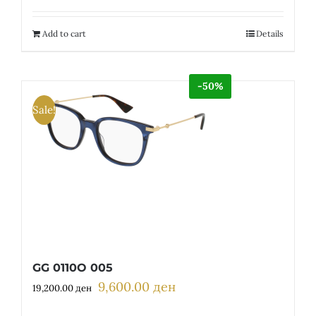
was:
is:
12,300.00 ден.
6,150.00 ден.
Add to cart
Details
-50%
Sale!
GG 0110O 005
9,600.00
ден
Original
Current
19,200.00
ден
price
price