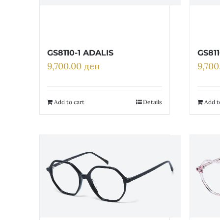
GS8110-1 ADALIS
GS811
9,700.00
ден
9,70
Add to cart
Details
Add t