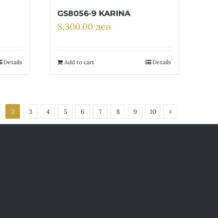
GS8056-9 KARINA
8,300.00
ден
Details
Add to cart
Details
2
3
4
5
6
7
8
9
10