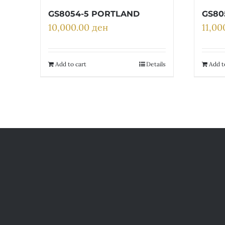
GS8054-5 PORTLAND
GS80
10,000.00
ден
11,0
Add to cart
Details
Add t