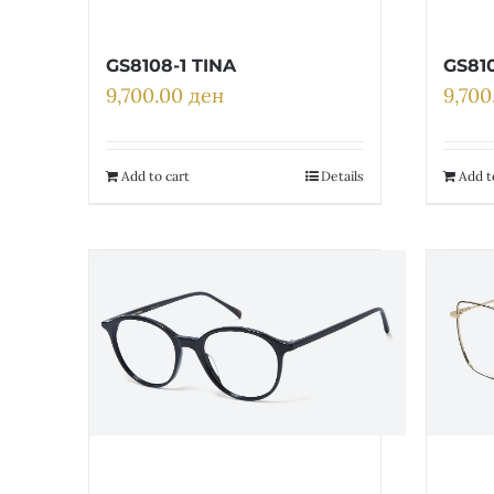
GS8108-1 TINA
GS81
9,700.00
ден
9,70
Add to cart
Details
Add t