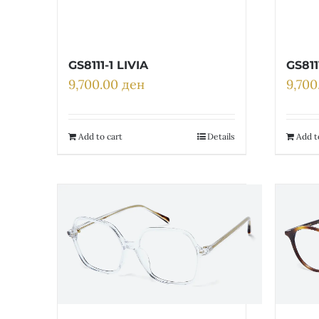
GS8111-1 LIVIA
GS811
9,700.00
ден
9,70
Add to cart
Details
Add t