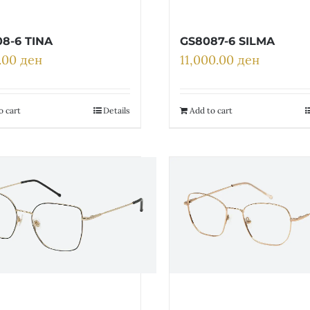
08-6 TINA
GS8087-6 SILMA
0.00
ден
11,000.00
ден
o cart
Details
Add to cart