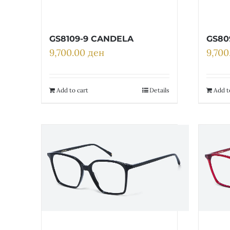
GS8109-9 CANDELA
GS80
9,700.00
ден
9,70
Add to cart
Details
Add t