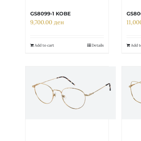
GS8099-1 KOBE
GS80
9,700.00
ден
11,0
Add to cart
Details
Add t