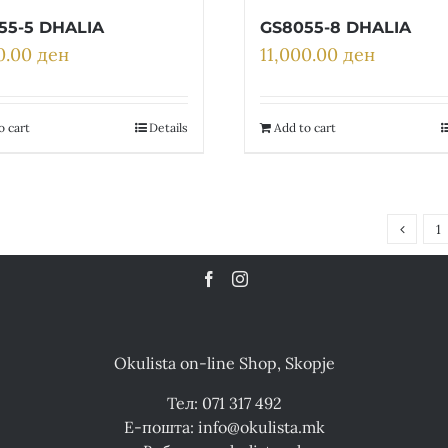
55-5 DHALIA
GS8055-8 DHALIA
00.00
ден
11,000.00
ден
o cart
Details
Add to cart
1
Okulista on-line Shop, Skopje
Тел: 071 317 492
Е-пошта: info@okulista.mk