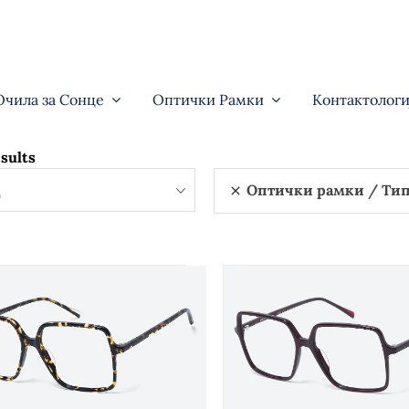
Очила за Сонце
Оптички Рамки
Контактологи
sults
д
Оптички рамки
Тип на 