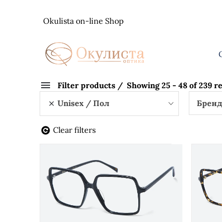
Skip
to
Okulista on-line Shop
content
Filter products
Showing 25 - 48 of 239 re
Unisex
Пол
Брен
Clear filters